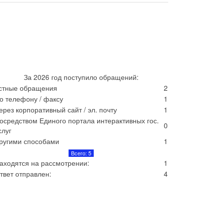
За 2026 год поступило обращений:
стные обращения
2
о телефону / факсу
1
ерез корпоративный сайт / эл. почту
1
осредством Единого портала интерактивных гос.
0
слуг
ругими способами
1
Всего: 5
аходятся на рассмотрении:
1
твет отправлен:
4