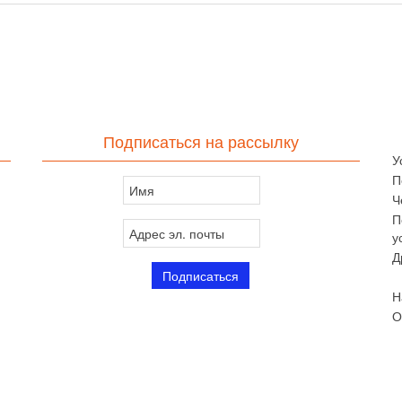
Подписаться на рассылку
У
П
Ч
П
у
Д
Н
О