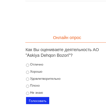
Онлайн опрос
Как Вы оцениваете деятельность АО
"Askiya Dehqon Bozori"?
Отлично
Хорошо
Удовлетворительно
Плохо
Не знаю