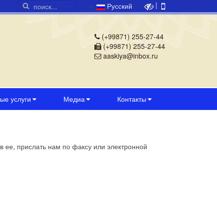
|
Русский
(+99871) 255-27-44
(+99871) 255-27-44
aaskiya@inbox.ru
ые услуги
Медиа
Контакты
в ее, прислать нам по факсу или электронной