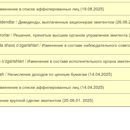
зменение в списке аффилированных лиц (19.08.2025)
dividendlar / Дивиденды, выплаченные акционерам эмитентом (26.06.
rorlar
/ Решения, принятые высшим органом управления эмитента (
da
shaxs
o'zgarishlari
/ Изменение в составе наблюдательного совет
s
o'zgarishlari
/ Изменение в составе исполнительного органа эмитен
ash
/ Начисление доходов по ценным бумагам (14.04.2025)
зменение в списке аффилированных лиц (14.04.2025)
ение
крупной
сделки
эмитентом
(
20-06
.
01
.
2025
)