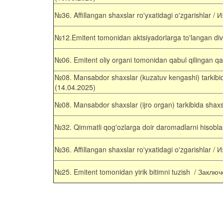
№
36
.
Affillangan
shaxslar
ro'yxatidagi
o'zgarishlar
/ И
№12.Emitent tomonidan aktsiyadorlarga to'langan 
№
06
.
Emitent
oliy
organi
tomonidan
qabul
qilingan
qa
№
08
.
Mansabdor
shaxslar
(
kuzatuv
kengashi
)
tarkibi
(14.04.2025)
№
08
.
Mansabdor
shaxslar
(
ijro
organ
)
tarkibida
shax
№
32
.
Qimmatli
qog'ozlarga
doir
daromadlarni
hisobl
№
36
.
Affillangan
shaxslar
ro'yxatidagi
o'zgarishlar
/ И
№
25
. Emitent tomonidan yirik bitimni tuzish /
Заключ