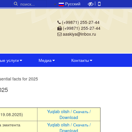
|
Русский
(+99871) 255-27-44
(+99871) 255-27-44
aaskiya@inbox.ru
ые услуги
Медиа
Контакты
ntial facts for 2025
025
Yuqlab olish / Скачать /
19.08.2025)
Download
а эмитента
Yuqlab olish / Скачать /
Download