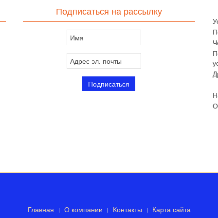
Подписаться на рассылку
У
П
Ч
П
у
Д
Н
О
Главная
О компании
Контакты
Карта сайта