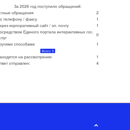
За 2026 год поступило обращений:
стные обращения
2
о телефону / факсу
1
ерез корпоративный сайт / эл. почту
1
осредством Единого портала интерактивных гос.
0
слуг
ругими способами
1
Всего: 5
аходятся на рассмотрении:
1
твет отправлен:
4