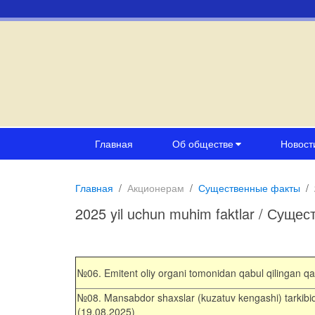
Главная
Об обществе
Новост
Главная
Акционерам
Существенные факты
2025 yil uchun muhim faktlar / Сущес
№
06
.
Emitent
oliy
organi
tomonidan
qabul
qilingan
qa
№
08
.
Mansabdor
shaxslar
(
kuzatuv
kengashi
)
tarkibi
(19.08.2025)