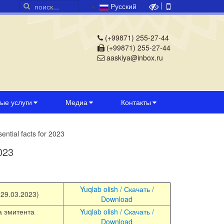
|
Русский
(+99871) 255-27-44
(+99871) 255-27-44
aaskiya@inbox.ru
ые услуги
Медиа
Контакты
ntial facts for 2023
023
Yuqlab olish / Скачать /
(29.03.2023)
Download
та эмитента
Yuqlab olish / Скачать /
Download