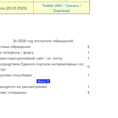
Yuqlab olish / Скачать /
нта (29.03.2023)
Download
За 2026 год поступило обращений:
стные обращения
2
о телефону / факсу
1
ерез корпоративный сайт / эл. почту
1
осредством Единого портала интерактивных гос.
0
слуг
ругими способами
1
Всего: 5
аходятся на рассмотрении:
1
твет отправлен:
4