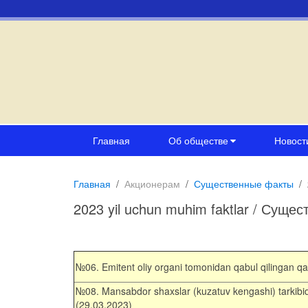
Главная
Об обществе
Новост
Главная
Акционерам
Существенные факты
2023 yil uchun muhim faktlar / Сущес
№06. Emitent oliy organi tomonidan qabul qilingan
№08. Mansabdor shaxslar (kuzatuv kengashi) tarkib
(29.03.2023)