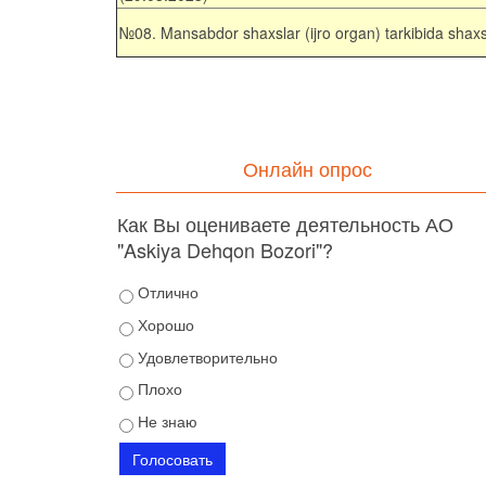
№08. Mansabdor shaxslar (ijro organ) tarkibida sha
Онлайн опрос
Как Вы оцениваете деятельность АО
"Askiya Dehqon Bozori"?
Отлично
Хорошо
Удовлетворительно
Плохо
Не знаю