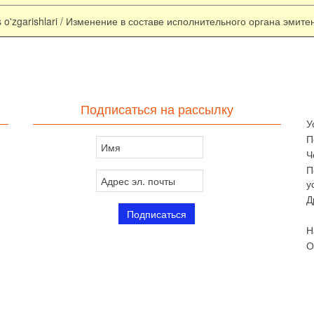
xs o'zgarishlari / Изменение в составе исполнительного органа эмите
Подписаться на рассылку
У
П
Ч
П
у
Д
Н
О