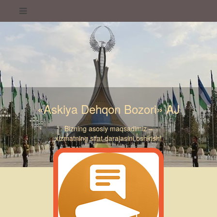
«Askiya Dehqon Bozori» AJ
Bizning asosiy maqsadimiz –
xizmatning sifat darajasini oshirish!
«Askiya Dehqon Bozori» AJ
«Askiya Dehqon Bozori» AJ
«Askiya Dehqon Bozori» AJ