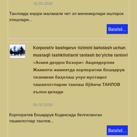
16.03.2026
Танловда юқори малакали чет эл менежерлари иштирок
этишлари...
Batafsil...
Korporativ boshqaruv tizimini baholash uchun
mustaqil tashkilotlarni tanlash bo’yicha tanlovi
«Аския деҳқон бозори» Акциядорлик
Жамияти жамиятда корпоратив бошқарув
тизимини баҳолаш учун мустақил
ташкилотларни танлаш бўйича ТАНЛОВ
эълон қилади
09.02.2026
Корпоратив Бошқарув Кодексида белгиланган
ташкилотлар танлов...
Batafsil...