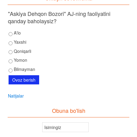
"Askiya Dehqon Bozori" AJ-ning faoliyatini
qanday baholaysiz?
A'lo
Yaxshi
Qoniqarli
Yomon
Bilmayman
Natijalar
Obuna bo'lish