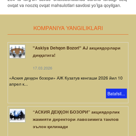
ovqat va nooziq ovqat mahsulotlari savdosi yo’lga qoyilgan.
KOMPANIYA YANGILIKLARI
"Askiya Dehqon Bozori" AJ акциядорлари
диққатига!
17.03.2026
«Аския деҳқон бозори» АЖ Кузатув кенгаши 2026 йил 10
апрел к...
Batafsil...
“АСКИЯ ДЕҲҚОН БОЗОРИ” акциядорлик
жамияти директори лавозимига танлов
эълон қилинади