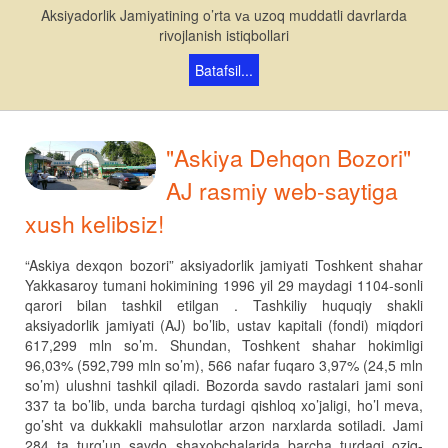
Aksiyadorlik Jamiyatining o’rta vа uzoq muddatli davrlarda
rivojlanish istiqbollari
Batafsil...
"Askiya Dehqon Bozori"
AJ rasmiy web-saytiga
xush kelibsiz!
“Askiya dexqon bozori” aksiyadorlik jamiyati Toshkent shahar
Yakkasaroy tumani hokimining 1996 yil 29 maydagi 1104-sonli
qarori bilan tashkil etilgan . Tashkiliy huquqiy shakli
aksiyadorlik jamiyati (AJ) bo’lib, ustav kapitali (fondi) miqdori
617,299 mln so’m. Shundan, Toshkent shahar hokimligi
96,03% (592,799 mln so’m), 566 nafar fuqaro 3,97% (24,5 mln
so’m) ulushni tashkil qiladi. Bozorda savdo rastalari jami soni
337 ta bo’lib, unda barcha turdagi qishloq xo’jaligi, ho’l meva,
go’sht va dukkakli mahsulotlar arzon narxlarda sotiladi. Jami
284 ta turg’un savdo shaxobchalarida barcha turdagi oziq-