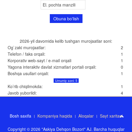
2026-yil davomida kelib tushgan murojaatlar soni:
Og`zaki murojaatlar:
2
Telefon / faks orqali:
1
Korporativ web-sayt / e-mail orqali
1
Yagona interaktiv davlat xizmatlari portali orqali:
0
Boshqa usullari orqali:
1
Umumiy soni: 5
Ko’rib chiqilmokda:
1
Javob yuborildi:
4
Bosh saxifa
Kompaniya haqida
Aloqalar
Sayt xaritasi
Copyright © 2026 "Askiya Dehqon Bozori" AJ. Barcha huquqlar