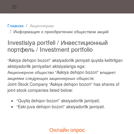
Главная
Акционерам
Информация о приобретении обществом акций
Investisiya portfeli / Инвестиционный
портфель / Investment portfolio
“Askiya dehqon bozori” aksiyadorlik jamiyati quyida keltirilgan
aktsiyadorlik jamiyatlari aktsiyalariga ega:
Акционерное общество “Askiya dehqon bozori” владеет
акциями следующих акционерных обществ:
Joint-Stock Company “Askiya dehqon bozori” has shares of
joint-stock companies listed below:
“Quyliq dehqon bozori” aksiyadorlik jamiyati;
“Eski-juva dehqon bozori” aksiyadorlik jamiyati.
Онлайн опрос