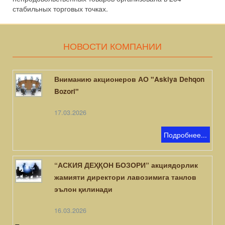
стабильных торговых точках.
НОВОСТИ КОМПАНИИ
Вниманию акционеров АО "Askiya Dehqon
Bozori"
17.03.2026
Подробнее...
“АСКИЯ ДЕҲҚОН БОЗОРИ” акциядорлик
жамияти директори лавозимига танлов
эълон қилинади
16.03.2026