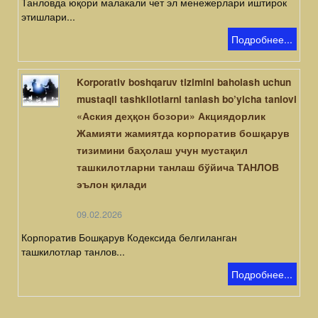
Танловда юқори малакали чет эл менежерлари иштирок
этишлари...
Подробнее...
Korporativ boshqaruv tizimini baholash uchun
mustaqil tashkilotlarni tanlash bo’yicha tanlovi
«Аския деҳқон бозори» Акциядорлик
Жамияти жамиятда корпоратив бошқарув
тизимини баҳолаш учун мустақил
ташкилотларни танлаш бўйича ТАНЛОВ
эълон қилади
09.02.2026
Корпоратив Бошқарув Кодексида белгиланган
ташкилотлар танлов...
Подробнее...