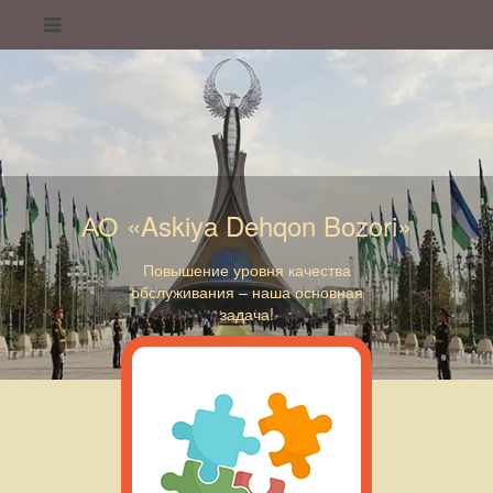
АО «Askiya Dehqon Bozori»
Повышение уровня качества
обслуживания – наша основная
задача!
АО «Askiya Dehqon Bozori»
АО «Askiya Dehqon Bozori»
АО «Askiya Dehqon Bozori»