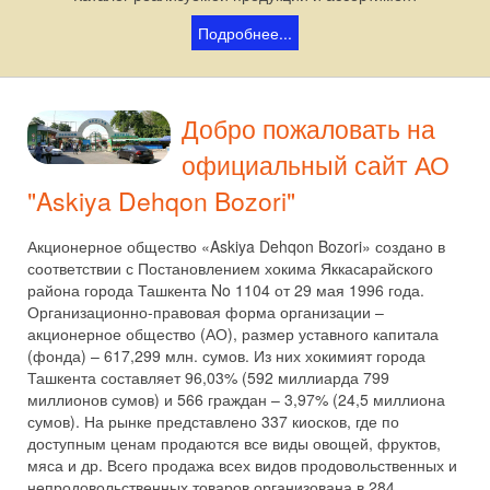
Подробнее...
Добро пожаловать на
официальный сайт АО
"Askiya Dehqon Bozori"
Акционерное общество «Askiya Dehqon Bozori» создано в
соответствии с Постановлением хокима Яккасарайского
района города Ташкента No 1104 от 29 мая 1996 года.
Организационно-правовая форма организации –
акционерное общество (АО), размер уставного капитала
(фонда) – 617,299 млн. сумов. Из них хокимият города
Ташкента составляет 96,03% (592 миллиарда 799
миллионов сумов) и 566 граждан – 3,97% (24,5 миллиона
сумов). На рынке представлено 337 киосков, где по
доступным ценам продаются все виды овощей, фруктов,
мяса и др. Всего продажа всех видов продовольственных и
непродовольственных товаров организована в 284