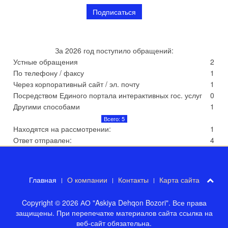
За 2026 год поступило обращений:
Устные обращения
2
По телефону / факсу
1
Через корпоративный сайт / эл. почту
1
Посредством Единого портала интерактивных гос. услуг
0
Другими способами
1
Всего: 5
Находятся на рассмотрении:
1
Ответ отправлен:
4
Главная
О компании
Контакты
Карта сайта
Copyright © 2026 АО "Askiya Dehqon Bozori". Все права
защищены. При перепечатке материалов сайта ссылка на
веб-сайт обязательна.