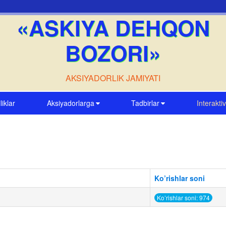
«ASKIYA DEHQON
BOZORI»
AKSIYADORLIK JAMIYATI
liklar
Aksiyadorlarga
Tadbirlar
Interakti
Ko’rishlar soni
Ko’rishlar soni: 974