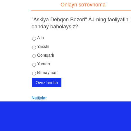
Onlayn so'rovnoma
"Askiya Dehqon Bozori" AJ-ning faoliyatini
qanday baholaysiz?
A'lo
Yaxshi
Qoniqarli
Yomon
Bilmayman
Natijalar