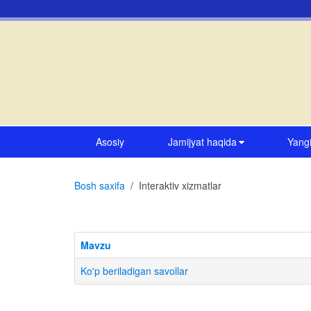
Asosiy
Jamijyat haqida
Yangi
Bosh saxifa
Interaktiv xizmatlar
Mavzu
Ko'p beriladigan savollar