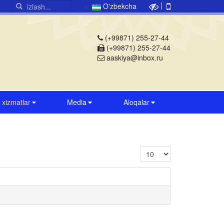
|
O'zbekcha
(+99871) 255-27-44
(+99871) 255-27-44
aaskiya@inbox.ru
v xizmatlar
Media
Aloqalar
Satrlar soni: