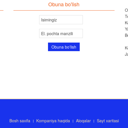
Obuna bo'lish
O
T
K
Y
B
K
J
Bosh saxifa
Kompaniya haqida
Aloqalar
Sayt xaritasi