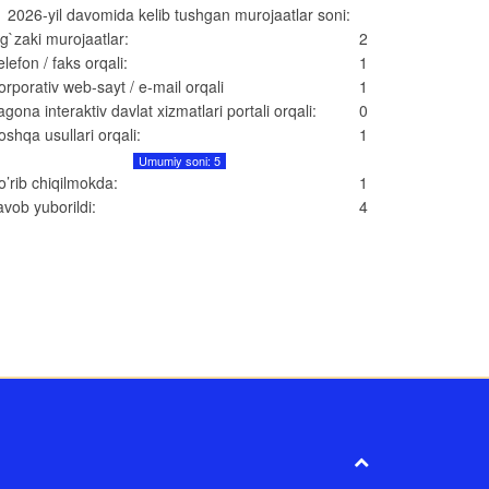
2026-yil davomida kelib tushgan murojaatlar soni:
g`zaki murojaatlar:
2
elefon / faks orqali:
1
orporativ web-sayt / e-mail orqali
1
agona interaktiv davlat xizmatlari portali orqali:
0
oshqa usullari orqali:
1
Umumiy soni: 5
o’rib chiqilmokda:
1
avob yuborildi:
4