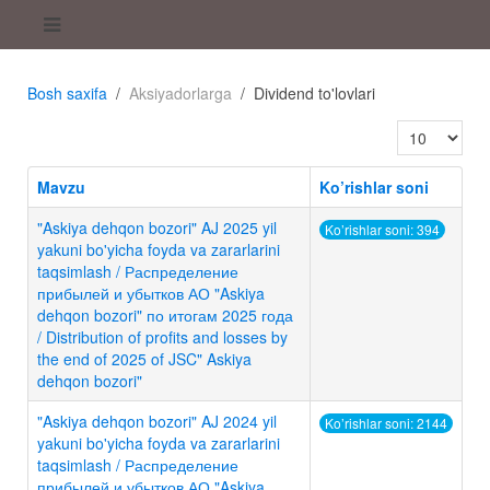
Bosh saxifa
Aksiyadorlarga
Dividend to'lovlari
Satrlar soni:
Mavzu
Ko’rishlar soni
"Askiya dehqon bozori" AJ 2025 yil
Ko’rishlar soni: 394
yakuni bo'yicha foyda va zararlarini
taqsimlash / Распределение
прибылей и убытков АО "Askiya
dehqon bozori" по итогам 2025 года
/ Distribution of profits and losses by
the end of 2025 of JSC" Askiya
dehqon bozori"
"Askiya dehqon bozori" AJ 2024 yil
Ko’rishlar soni: 2144
yakuni bo'yicha foyda va zararlarini
taqsimlash / Распределение
прибылей и убытков АО "Askiya