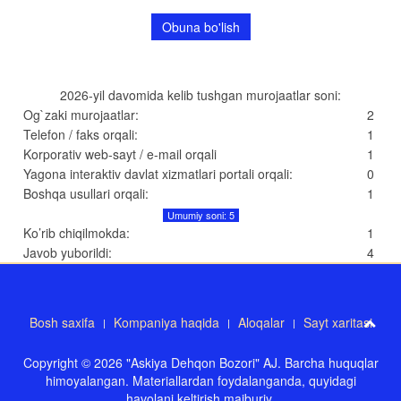
2026-yil davomida kelib tushgan murojaatlar soni:
Og`zaki murojaatlar:
2
Telefon / faks orqali:
1
Korporativ web-sayt / e-mail orqali
1
Yagona interaktiv davlat xizmatlari portali orqali:
0
Boshqa usullari orqali:
1
Umumiy soni: 5
Ko’rib chiqilmokda:
1
Javob yuborildi:
4
Bosh saxifa
Kompaniya haqida
Aloqalar
Sayt xaritasi
Copyright © 2026 "Askiya Dehqon Bozori" AJ. Barcha huquqlar
himoyalangan. Materiallardan foydalanganda, quyidagi
havolani keltirish majburiy.