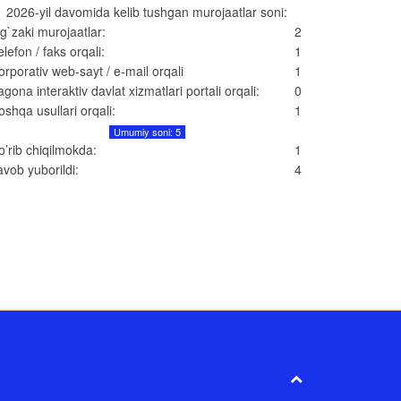
2026-yil davomida kelib tushgan murojaatlar soni:
g`zaki murojaatlar:
2
elefon / faks orqali:
1
orporativ web-sayt / e-mail orqali
1
agona interaktiv davlat xizmatlari portali orqali:
0
oshqa usullari orqali:
1
Umumiy soni: 5
o’rib chiqilmokda:
1
avob yuborildi:
4