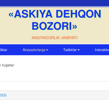
«ASKIYA DEHQON
BOZORI»
AKSIYADORLIK JAMIYATI
liklar
Aksiyadorlarga
Tadbirlar
Interakti
 hujjatlar
2023)