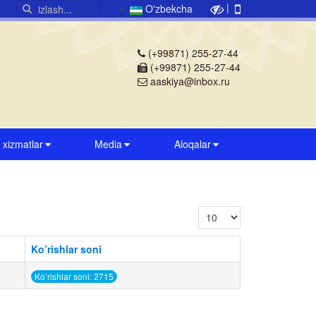
|
O'zbekcha
(+99871) 255-27-44
(+99871) 255-27-44
aaskiya@inbox.ru
v xizmatlar
Media
Aloqalar
Satrlar soni:
Ko’rishlar soni
Ko’rishlar soni: 2715