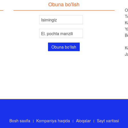
Obuna bo'lish
O
T
K
Y
B
K
J
Bosh saxifa
Kompaniya haqida
Aloqalar
Sayt xaritasi