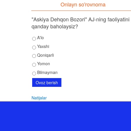
Onlayn so'rovnoma
"Askiya Dehqon Bozori" AJ-ning faoliyatini
qanday baholaysiz?
A'lo
Yaxshi
Qoniqarli
Yomon
Bilmayman
Natijalar