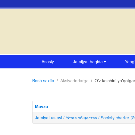
Asosiy
Jamijyat haqida
Yangi
Bosh saxifa
Aksiyadorlarga
O'z ko'chini yo'qotgan
Mavzu
Jamiyat ustavi / Устав общества / Society charter (