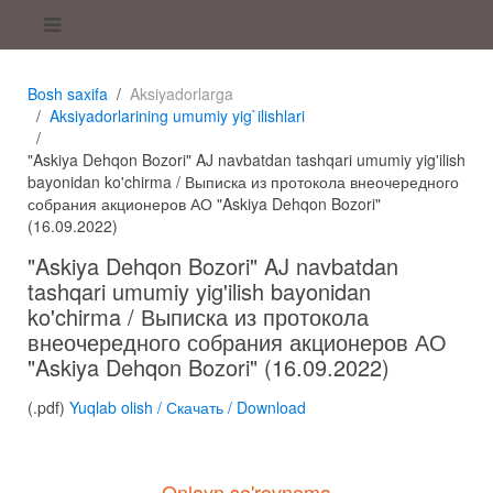
Bosh saxifa
Aksiyadorlarga
Aksiyadorlarining umumiy yig`ilishlari
"Askiya Dehqon Bozori" AJ navbatdan tashqari umumiy yig'ilish
bayonidan ko'chirma / Выписка из протокола внеочередного
собрания акционеров АО "Askiya Dehqon Bozori"
(16.09.2022)
"Askiya Dehqon Bozori" AJ navbatdan
tashqari umumiy yig'ilish bayonidan
ko'chirma / Выписка из протокола
внеочередного собрания акционеров АО
"Askiya Dehqon Bozori" (16.09.2022)
(.pdf)
Yuqlab olish / Скачать / Download
Onlayn so'rovnoma