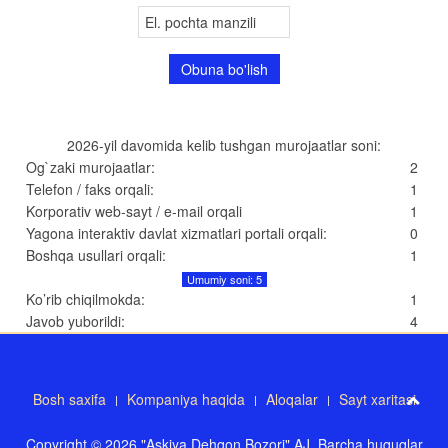
2026-yil davomida kelib tushgan murojaatlar soni:
Og`zaki murojaatlar:
2
Telefon / faks orqali:
1
Korporativ web-sayt / e-mail orqali
1
Yagona interaktiv davlat xizmatlari portali orqali:
0
Boshqa usullari orqali:
1
Umumiy soni: 5
Ko’rib chiqilmokda:
1
Javob yuborildi:
4
Bosh saxifa
Kompaniya haqida
Aloqalar
Sayt xaritasi
Copyright © 2026 "Askiya Dehqon Bozori" AJ. Barcha huquqlar