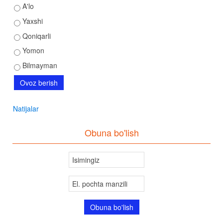
A'lo
Yaxshi
Qoniqarli
Yomon
Bilmayman
Natijalar
Obuna bo'lish