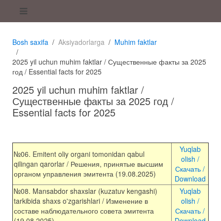
Bosh saxifa
Aksiyadorlarga
Muhim faktlar
2025 yil uchun muhim faktlar / Существенные факты за 2025
год / Essential facts for 2025
2025 yil uchun muhim faktlar /
Существенные факты за 2025 год /
Essential facts for 2025
Yuqlab
№
06
.
Emitent
oliy
organi
tomonidan
qabul
olish /
qilingan
qarorlar
/ Решения, принятые высшим
Скачать /
органом управления эмитента (19.08.2025)
Download
№
08
.
Mansabdor
shaxslar
(
kuzatuv
kengashi
)
Yuqlab
tarkibida
shaxs
o'zgarishlari
/ Изменение в
olish /
составе наблюдательного совета эмитента
Скачать /
(19.08.2025)
Download