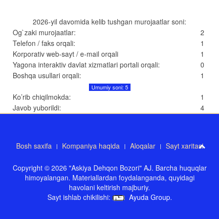
2026-yil davomida kelib tushgan murojaatlar soni:
Og`zaki murojaatlar:
2
Telefon / faks orqali:
1
Korporativ web-sayt / e-mail orqali
1
Yagona interaktiv davlat xizmatlari portali orqali:
0
Boshqa usullari orqali:
1
Umumiy soni: 5
Ko’rib chiqilmokda:
1
Javob yuborildi:
4
Bosh saxifa
Kompaniya haqida
Aloqalar
Sayt xaritasi
Copyright © 2026 "Askiya Dehqon Bozori" AJ. Barcha huquqlar
himoyalangan. Materiallardan foydalanganda, quyidagi
havolani keltirish majburiy.
Sayt ishlab chikilishi:
Ayuda Group
.