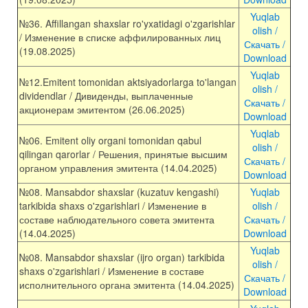
Yuqlab
№
36
.
Affillangan
shaxslar
ro'yxatidagi
o'zgarishlar
olish /
/ Изменение в списке аффилированных лиц
Скачать /
(19.08.2025)
Download
Yuqlab
№12.Emitent tomonidan aktsiyadorlarga to'langan
olish /
dividendlar / Дивиденды, выплаченные
Скачать /
акционерам эмитентом (26.06.2025)
Download
Yuqlab
№
06
.
Emitent
oliy
organi
tomonidan
qabul
olish /
qilingan
qarorlar
/ Решения, принятые высшим
Скачать /
органом управления эмитента (14.04.2025)
Download
№
08
.
Mansabdor
shaxslar
(
kuzatuv
kengashi
)
Yuqlab
tarkibida
shaxs
o'zgarishlari
/ Изменение в
olish /
составе наблюдательного совета эмитента
Скачать /
(14.04.2025)
Download
Yuqlab
№
08
.
Mansabdor
shaxslar
(
ijro
organ
)
tarkibida
olish /
shaxs
o'zgarishlari
/ Изменение в составе
Скачать /
исполнительного органа эмитента (14.04.2025)
Download