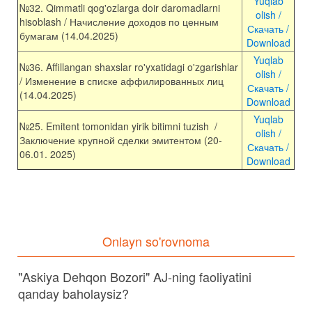
Yuqlab
№
32
.
Qimmatli
qog'ozlarga
doir
daromadlarni
olish /
hisoblash
/ Начисление доходов по ценным
Скачать /
бумагам (14.04.2025)
Download
Yuqlab
№
36
.
Affillangan
shaxslar
ro'yxatidagi
o'zgarishlar
olish /
/ Изменение в списке аффилированных лиц
Скачать /
(14.04.2025)
Download
Yuqlab
№
25
. Emitent tomonidan yirik bitimni tuzish /
olish /
Заключение
крупной
сделки
эмитентом
(
20-
Скачать /
06
.
01
.
2025
)
Download
Onlayn so'rovnoma
"Askiya Dehqon Bozori" AJ-ning faoliyatini
qanday baholaysiz?